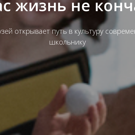
ас жизнь не конч
узей открывает путь в культуру соврем
школьнику