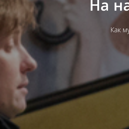
На н
Как м