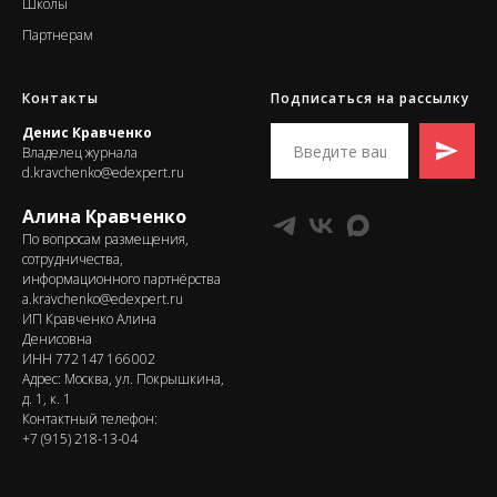
Школы
Партнерам
Контакты
Подписаться на рассылку
Денис Кравченко
Владелец журнала
d.kravchenko@edexpert.ru
Алина Кравченко
По вопросам размещения,
сотрудничества,
информационного партнёрства
a.kravchenko@edexpert.ru
ИП Кравченко Алина
Денисовна
ИНН 772 147 166 002
Адрес: Москва, ул. Покрышкина,
д. 1, к. 1
Контактный телефон:
+7 (915) 218-13-04