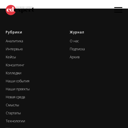
Рубрики
Журнал
А
налитика
О нас
Интервью
Подписка
Кейсы
Архив
Консалтинг
К
олледжи
Наши события
Н
аши проекты
Новая среда
Смыслы
Стартапы
Т
ехнологии