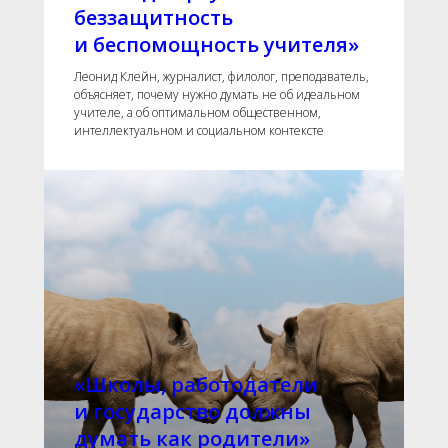
беззащитность
и беспомощность учителя»
Леонид Клейн, журналист, филолог, преподаватель,
объясняет, почему нужно думать не об идеальном
учителе, а об оптимальном общественном,
интеллектуальном и социальном контексте
«Школы, работодатели
и государство должны
думать как родители»