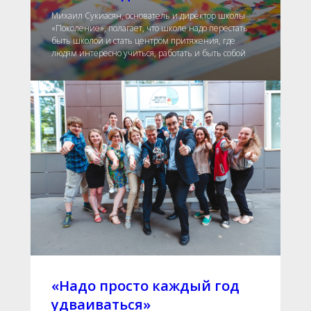
Михаил Сукиасян, основатель и директор школы
«Поколение», полагает, что школе надо перестать
быть школой и стать центром притяжения, где
людям интересно учиться, работать и быть собой
«Надо просто каждый год
удваиваться»