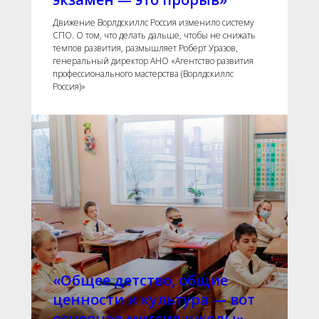
Движение Ворлдскиллс Россия изменило систему
СПО. О том, что делать дальше, чтобы не снижать
темпов развития, размышляет Роберт Уразов,
генеральный директор АНО «Агентство развития
профессионального мастерства (Ворлдскиллс
Россия)»
«Общее детство, общие
ценности и культура — вот
основная миссия школы»