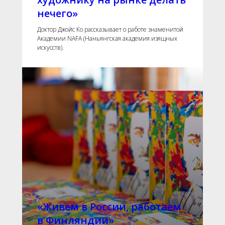
нечего»
Доктор Джойс Ко рассказывает о работе знаменитой
Академии NAFA (Наньянгская академия изящных
искусств).
«Живем в России, работаем
в Финляндии»