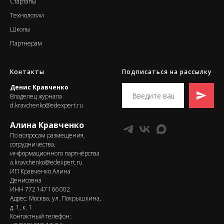
Стартапы
Т
ехнологии
Школы
Партнерам
Контакты
Подписаться на рассылку
Денис Кравченко
Владелец журнала
d.kravchenko@edexpert.ru
Алина Кравченко
По вопросам размещения,
сотрудничества,
информационного партнёрства
a.kravchenko@edexpert.ru
ИП Кравченко Алина
Денисовна
ИНН 772 147 166 002
Адрес: Москва, ул. Покрышкина,
д. 1, к. 1
Контактный телефон: