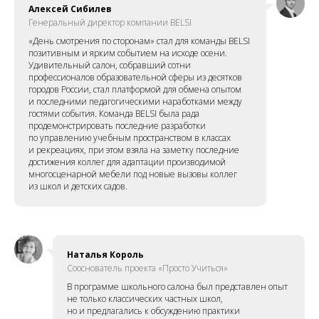
Алексей Сибилев
Генеральный директор компании BELSI
«День смотрения по сторонам» стал для команды BELSI
позитивным и ярким событием на исходе осени.
Удивительный салон, собравший сотни
профессионалов образовательной сферы из десятков
городов России, стал платформой для обмена опытом
и последними педагогическими наработками между
гостями события. Команда BELSI была рада
продемонстрировать последние разработки
по управлению учебным пространством в классах
и рекреациях, при этом взяла на заметку последние
достижения коллег для адаптации производимой
многосценарной мебели под новые вызовы коллег
из школ и детских садов.
Наталья Король
Сооснователь проекта «Просто Учиться»
В программе школьного салона был представлен опыт
не только классических частных школ,
но и предлагались к обсуждению практики