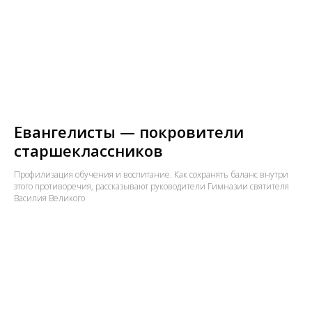
Евангелисты — покровители
старшеклассников
Профилизация обучения и воспитание. Как сохранять баланс внутри
этого противоречия, рассказывают руководители Гимназии святителя
Василия Великого