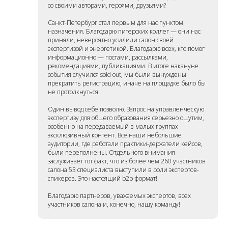
со своими авторами, героями, друзьями?
Санкт-Петербург стал первым для нас пунктом
назначения. Благодарю питерских коллег — они нас
приняли, невероятно усилили салон своей
экспертизой и энергетикой. Благодарю всех, кто помог
информационно — постами, рассылками,
рекомендациями, публикациями. В итоге накануне
события случился sold out, мы были вынуждены
прекратить регистрацию, иначе на площадке было бы
не протолкнуться.
Один вывод себе позволю. Запрос на управленческую
экспертизу для общего образования серьезно ощутим,
особенно на передаваемый в малых группах
эксклюзивный контент. Все наши небольшие
аудитории, где работали практики-держатели кейсов,
были переполнены. Отдельного внимания
заслуживает тот факт, что из более чем 260 участников
салона 53 специалиста выступили в роли экспертов-
спикеров. Это настоящий b2b-формат!
Благодарю партнеров, уважаемых экспертов, всех
участников салона и, конечно, нашу команду!