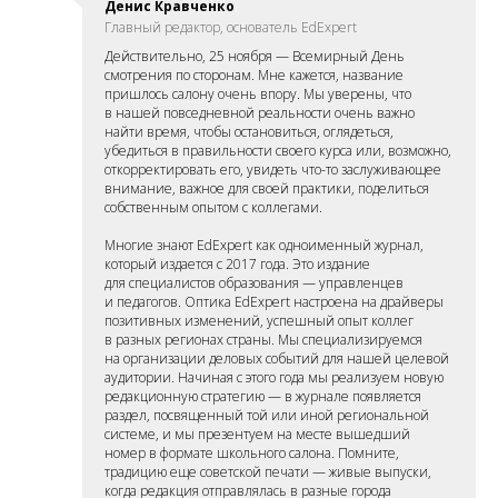
Денис Кравченко
Главный редактор, основатель EdExpert
Действительно, 25 ноября — Всемирный День
смотрения по сторонам. Мне кажется, название
пришлось салону очень впору. Мы уверены, что
в нашей повседневной реальности очень важно
найти время, чтобы остановиться, оглядеться,
убедиться в правильности своего курса или, возможно,
откорректировать его, увидеть что-то заслуживающее
внимание, важное для своей практики, поделиться
собственным опытом с коллегами.
Многие знают EdExpert как одноименный журнал,
который издается с 2017 года. Это издание
для специалистов образования — управленцев
и педагогов. Оптика EdExpert настроена на драйверы
позитивных изменений, успешный опыт коллег
в разных регионах страны. Мы специализируемся
на организации деловых событий для нашей целевой
аудитории. Начиная с этого года мы реализуем новую
редакционную стратегию — в журнале появляется
раздел, посвященный той или иной региональной
системе, и мы презентуем на месте вышедший
номер в формате школьного салона. Помните,
традицию еще советской печати — живые выпуски,
когда редакция отправлялась в разные города