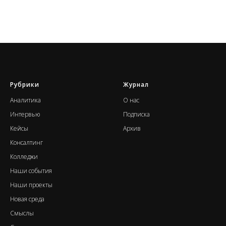
Рубрики
Журнал
А
налитика
О нас
Интервью
Подписка
Кейсы
Архив
Консалтинг
К
олледжи
Наши события
Н
аши проекты
Новая среда
Смыслы