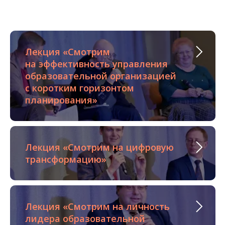
Лекция «Смотрим
на эффективность управления
образовательной организацией
с коротким горизонтом
планирования»
Лекция «Смотрим на цифровую
трансформацию»
Лекция «Смотрим на личность
лидера образовательной