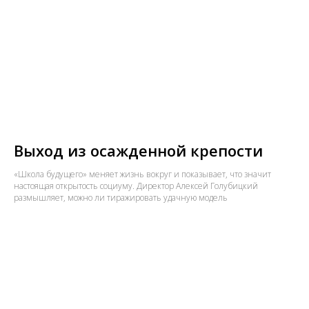
Выход из осажденной крепости
«Школа будущего» меняет жизнь вокруг и показывает, что значит
настоящая открытость социуму. Директор Алексей Голубицкий
размышляет, можно ли тиражировать удачную модель