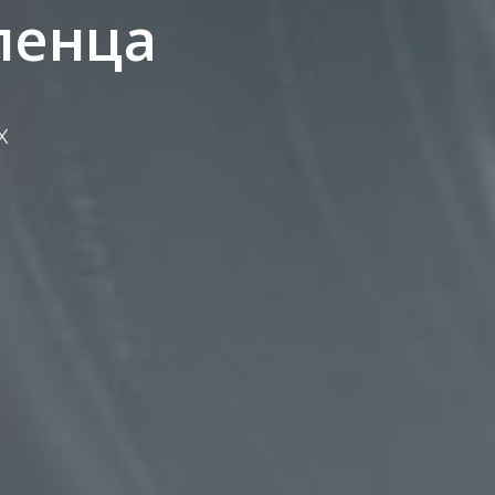
ленца
х