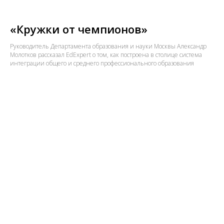
«Кружки от чемпионов»
Руководитель Департамента образования и науки Москвы Александр
Молотков рассказал EdExpert о том, как построена в столице система
интеграции общего и среднего профессионального образования