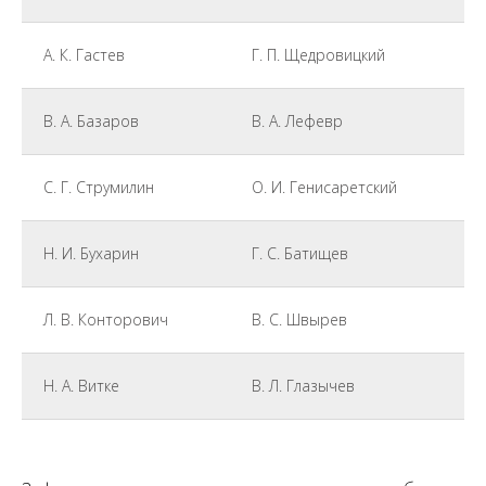
А. К. Гастев
Г. П. Щедровицкий
В. А. Базаров
В. А. Лефевр
С. Г. Струмилин
О. И. Генисаретский
Н. И. Бухарин
Г. С. Батищев
Л. В. Конторович
В. С. Швырев
Н. А. Витке
В. Л. Глазычев