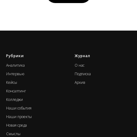
Рубрики
Журнал
А
налитика
О нас
Интервью
Подписка
Кейсы
Архив
Консалтинг
К
олледжи
Наши события
Н
аши проекты
Новая среда
Смыслы