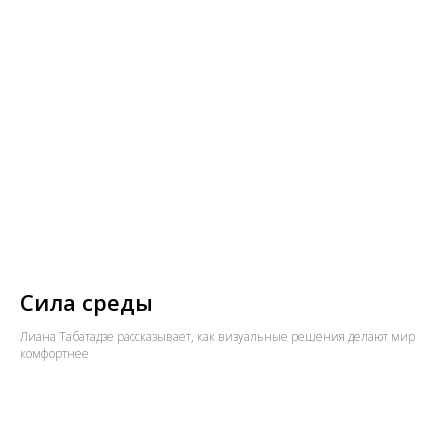
Сила среды
Лиана Табатадзе рассказывает, как визуальные решения делают мир
комфортнее