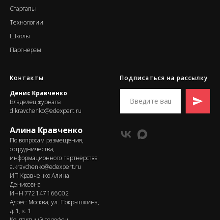
Стартапы
Т
ехнологии
Школы
Партнерам
Контакты
Подписаться на рассылку
Денис Кравченко
Владелец журнала
d.kravchenko@edexpert.ru
Алина Кравченко
По вопросам размещения,
сотрудничества,
информационного партнёрства
a.kravchenko@edexpert.ru
ИП Кравченко Алина
Денисовна
ИНН 772 147 166 002
Адрес: Москва, ул. Покрышкина,
д. 1, к. 1
Контактный телефон: