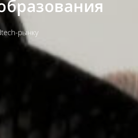
образования
dtech-рынку