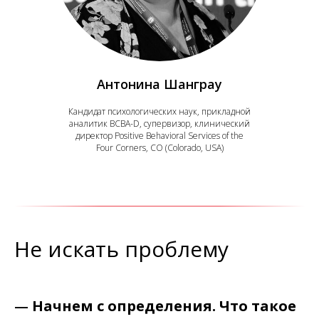
Антонина Шанграу
Кандидат психологических наук, прикладной
аналитик BCBA-D, супервизор, клинический
директор Positive Behavioral Services of the
Four Corners, CO (Colorado, USA)
Не искать проблему
—
Начнем с определения. Что такое