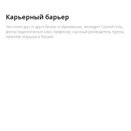
Карьерный барьер
Чего хотят друг от друга бизнес и образование, исследует Сергей Гиль,
доктор педагогических наук, профессор, научный руководитель группы
проектов «Карьера в России»