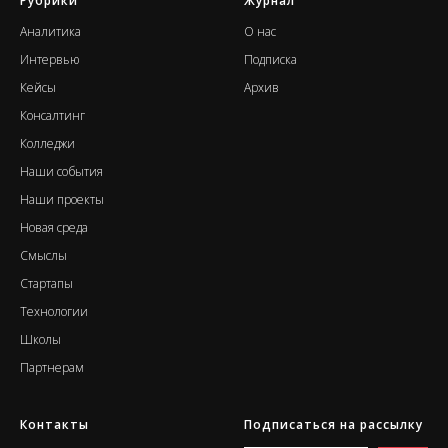
Рубрики
Журнал
А
налитика
О нас
Интервью
Подписка
Кейсы
Архив
Консалтинг
К
олледжи
Наши события
Н
аши проекты
Новая среда
Смыслы
Стартапы
Т
ехнологии
Школы
Партнерам
Контакты
Подписаться на рассылку