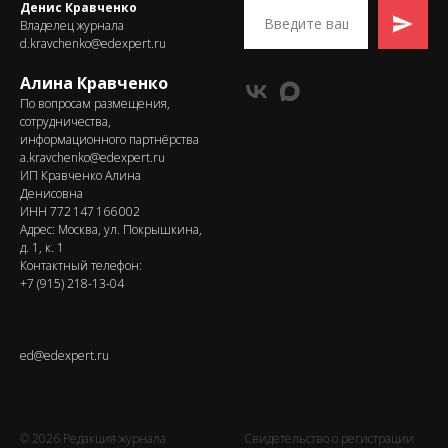
Денис Кравченко
Владелец журнала
d.kravchenko@edexpert.ru
Алина Кравченко
По вопросам размещения,
сотрудничества,
информационного партнёрства
a.kravchenko@edexpert.ru
ИП Кравченко Алина
Денисовна
ИНН 772 147 166 002
Адрес: Москва, ул. Покрышкина,
д. 1, к. 1
Контактный телефон:
+7 (915) 218-13-04
ed@edexpert.ru
© 2026 Редакция журнала
Свидетельство о регистрации