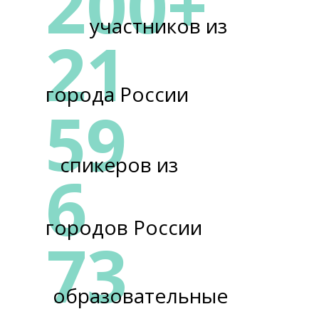
200+
участников из
21
города России
59
спикеров из
6
городов России
73
образовательные