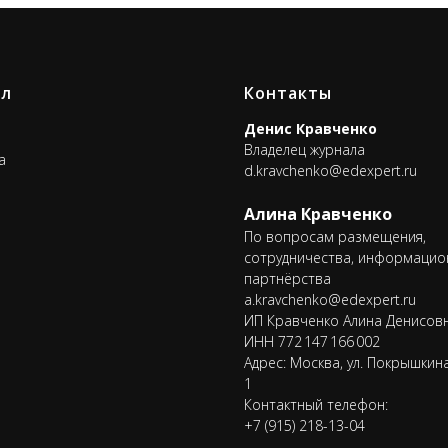
ал
Контакты
Денис Кравченко
Владелец журнала
а
d.kravchenko@edexpert.ru
Алина Кравченко
По вопросам размещения,
сотрудничества, информацио
партнёрства
a.kravchenko@edexpert.ru
ИП Кравченко Алина Денисов
ИНН 772 147 166 002
Адрес: Москва, ул. Покрышкина, 
1
Контактный телефон:
+7 (915) 218-13-04