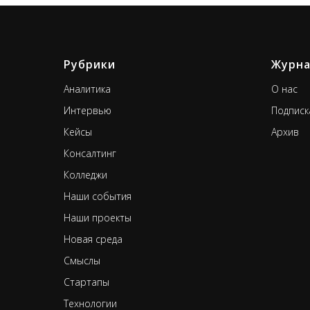
Рубрики
Журн
А
налитика
О нас
Интервью
Подписк
Кейсы
Архив
Консалтинг
К
олледжи
Наши события
Н
аши проекты
Новая среда
Смыслы
Стартапы
Т
ехнологии