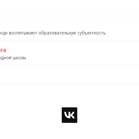
ород» воспитывают образовательную субъектность
рге
одной школы