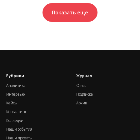
Показать еще
Рубрики
Журнал
А
налитика
О нас
Интервью
Подписка
Кейсы
Архив
Консалтинг
К
олледжи
Наши события
Н
аши проекты