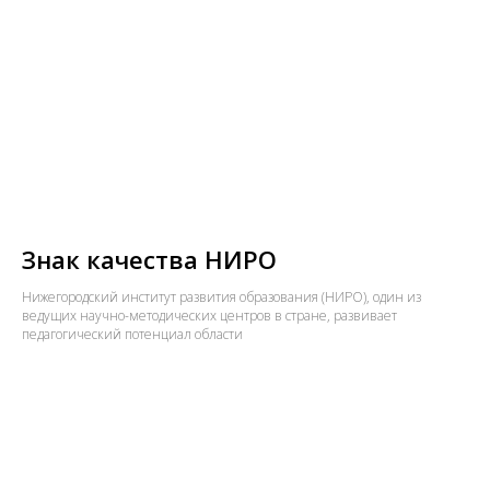
Знак качества НИРО
Нижегородский институт развития образования (НИРО), один из
ведущих научно-методических центров в стране, развивает
педагогический потенциал области