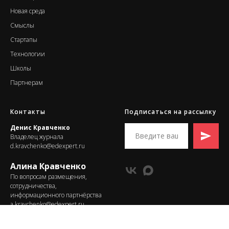
Новая среда
Смыслы
Стартапы
Т
ехнологии
Школы
Партнерам
Контакты
Подписаться на рассылку
Денис Кравченко
Владелец журнала
d.kravchenko@edexpert.ru
Алина Кравченко
По вопросам размещения,
сотрудничества,
информационного партнёрства
a.kravchenko@edexpert.ru
ИП Кравченко Алина
Денисовна