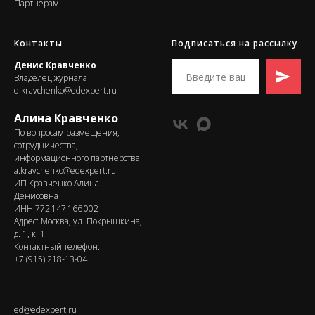
Партнерам
Контакты
Подписаться на рассылку
Денис Кравченко
Владелец журнала
d.kravchenko@edexpert.ru
Алина Кравченко
По вопросам размещения,
сотрудничества,
информационного партнёрства
a.kravchenko@edexpert.ru
ИП Кравченко Алина
Денисовна
ИНН 772 147 166 002
Адрес: Москва, ул. Покрышкина,
д. 1, к. 1
Контактный телефон:
+7 (915) 218-13-04
ed@edexpert.ru