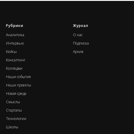
Рубрики
Журнал
А
налитика
О нас
Интервью
Подписка
Кейсы
Архив
Консалтинг
К
олледжи
Наши события
Н
аши проекты
Новая среда
Смыслы
Стартапы
Т
ехнологии
Школы