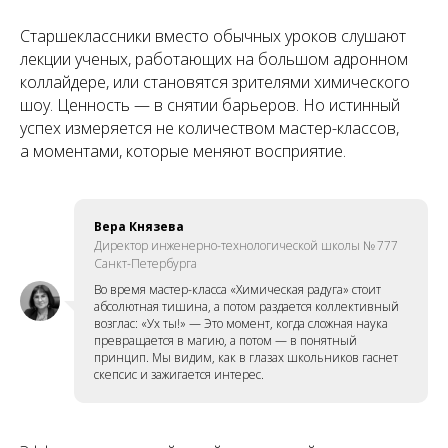
Старшеклассники вместо обычных уроков слушают
лекции ученых, работающих на большом адронном
коллайдере, или становятся зрителями химического
шоу. Ценность — в снятии барьеров. Но истинный
успех измеряется не количеством мастер-классов,
а моментами, которые меняют восприятие.
Вера Князева
Директор инженерно-технологической школы № 777
Санкт-Петербурга
Во время мастер-класса «Химическая радуга» стоит
абсолютная тишина, а потом раздается коллективный
возглас: «Ух ты!» — Это момент, когда сложная наука
превращается в магию, а потом — в понятный
принцип. Мы видим, как в глазах школьников гаснет
скепсис и зажигается интерес.