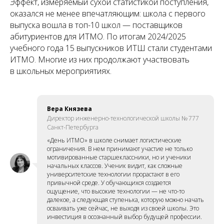
Эффект, измеряемый сухой статистикой поступления,
оказался не менее впечатляющим: школа с первого
выпуска вошла в топ-10 школ — поставщиков
абитуриентов для ИТМО. По итогам 2024/2025
учебного года 15 выпускников ИТШ стали студентами
ИТМО. Многие из них продолжают участвовать
в школьных мероприятиях.
Вера Князева
Директор инженерно-технологической школы № 777
Санкт-Петербурга
«День ИТМО» в школе снимает логистические
ограничения. В нем принимают участие не только
мотивированные старшеклассники, но и ученики
начальных классов. Ученик видит, как сложные
университетские технологии прорастают в его
привычной среде. У обучающихся создается
ощущение, что высокие технологии — не что-то
далекое, а следующая ступенька, которую можно начать
осваивать уже сейчас, не выходя из своей школы. Это
инвестиция в осознанный выбор будущей профессии.