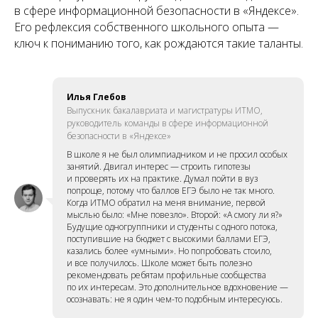
в сфере информационной безопасности в «Яндексе».
Его рефлексия собственного школьного опыта —
ключ к пониманию того, как рождаются такие таланты.
Илья Глебов
Выпускник бакалавриата и магистратуры ИТМО,
руководитель команды в сфере информационной
безопасности в «Яндексе»
В школе я не был олимпиадником и не просил особых
занятий. Двигал интерес — строить гипотезы
и проверять их на практике. Думал пойти в вуз
попроще, потому что баллов ЕГЭ было не так много.
Когда ИТМО обратил на меня внимание, первой
мыслью было: «Мне повезло». Второй: «А смогу ли я?»
Будущие одногруппники и студенты с одного потока,
поступившие на бюджет с высокими баллами ЕГЭ,
казались более «умными». Но попробовать стоило,
и все получилось. Школе может быть полезно
рекомендовать ребятам профильные сообщества
по их интересам. Это дополнительное вдохновение —
осознавать: не я один чем-то подобным интересуюсь.