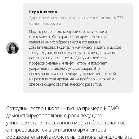
Вера Князева
Директор инженерно-технологической школы № 777
Санкт-Петербурга
Партнерство — это мощный стратегический
инструмент. Оно трансформирует обещания
качественного образования в осязаемые
доказательства. Родители начинают видеть в школе
точку входа в экосистему ведущего вуза, что резко
повышает их лояльность. Для учителей это
профессиональный лифт, который помогает
удерживать в школе лучшие кадры. Это
последовательно переводит управление школой
из режима реагирования на проблемы в режим
опережающего стратегического развития.
Сотрудничество школа — вуз на примере ИТМО
демонстрирует эволюцию роли ведущего
университета: из пассивного места сбора талантов
он превращается в активного архитектора
образовательной экосистемы региона. Для школы это