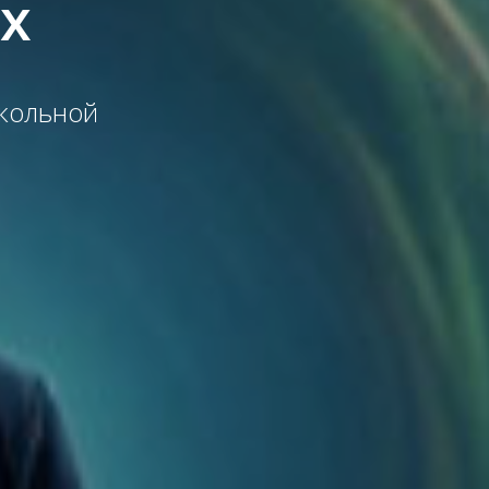
х
кольной