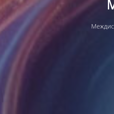
Междис