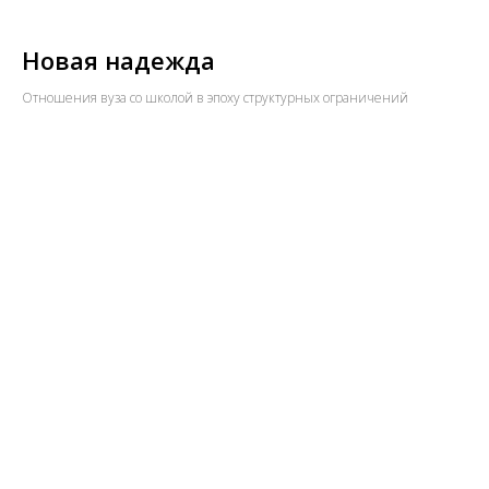
Новая надежда
Отношения вуза со школой в эпоху структурных ограничений