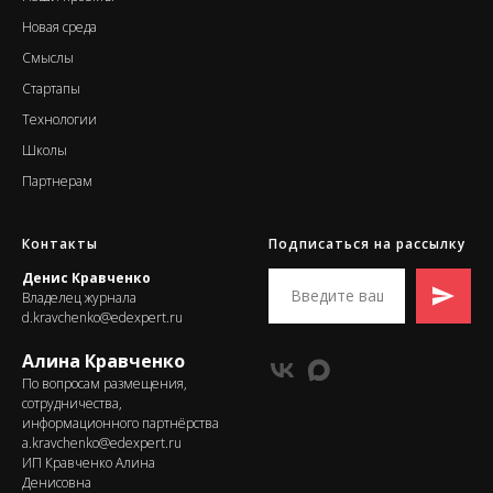
Новая среда
Смыслы
Стартапы
Т
ехнологии
Школы
Партнерам
Контакты
Подписаться на рассылку
Денис Кравченко
Владелец журнала
d.kravchenko@edexpert.ru
Алина Кравченко
По вопросам размещения,
сотрудничества,
информационного партнёрства
a.kravchenko@edexpert.ru
ИП Кравченко Алина
Денисовна