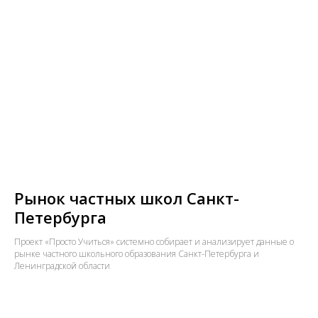
Рынок частных школ Санкт-
Петербурга
Проект «Просто Учиться» системно собирает и анализирует данные о
рынке частного школьного образования Санкт-Петербурга и
Ленинградской области