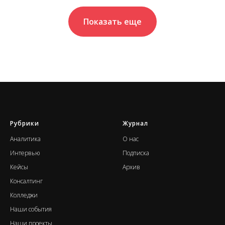
Показать еще
Рубрики
Журнал
А
налитика
О нас
Интервью
Подписка
Кейсы
Архив
Консалтинг
К
олледжи
Наши события
Н
аши проекты